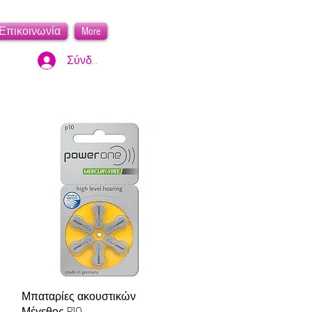
Επικοινωνία
More
Σύνδεση
Μπαταρίες ακουστικών
Γρήγορη προβολή
Μέγεθος P10