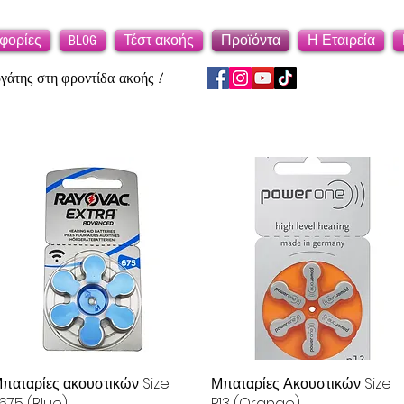
φορίες
BLOG
Τέστ ακοής
Προϊόντα
Η Εταιρεία
άτης στη φροντίδα ακοής !
παταρίες ακουστικών Size
Γρήγορη προβολή
Μπαταρίες Ακουστικών Size
Γρήγορη προβολή
675 (Blue)
P13 (Orange)