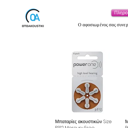
Πληρο
Ο αφοσιωμένος σας συνεργ
Μπαταρίες ακουστικών Size
Γρήγορη προβολή
Μ
P312 Mercury Free
P