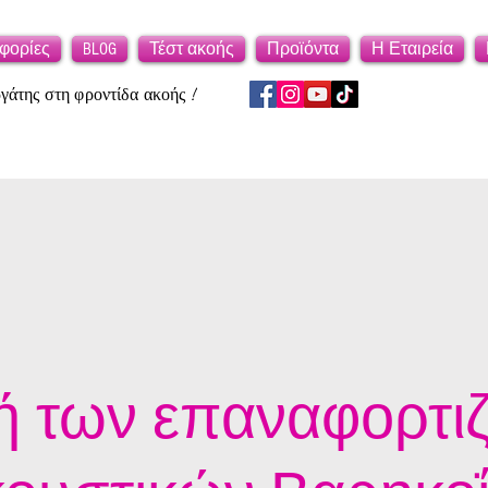
φορίες
BLOG
Τέστ ακοής
Προϊόντα
Η Εταιρεία
άτης στη φροντίδα ακοής !
ή των επαναφορτι