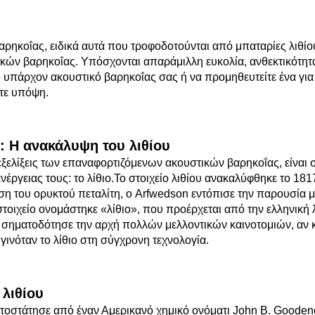
αρηκοΐας, ειδικά αυτά που τροφοδοτούνται από μπαταρίες λιθί
ικών βαρηκοΐας. Υπόσχονται απαράμιλλη ευκολία, ανθεκτικότητα
ο υπάρχον ακουστικό βαρηκοΐας σας ή να προμηθευτείτε ένα γι
ετε υπόψη.
 Η ανακάλυψη του λιθίου
εξελίξεις των επαναφορτιζόμενων ακουστικών βαρηκοΐας, είναι
νέργειας τους: το λίθιο.Το στοιχείο λιθίου ανακαλύφθηκε το 18
ση του ορυκτού πεταλίτη, ο Arfwedson εντόπισε την παρουσία
τοιχείο ονομάστηκε «λίθιο», που προέρχεται από την ελληνική 
σηματοδότησε την αρχή πολλών μελλοντικών καινοτομιών, αν 
ινόταν το λίθιο στη σύγχρονη τεχνολογία.
λιθίου
τοστάτησε από έναν Αμερικανό χημικό ονόματι John B. Goodeno