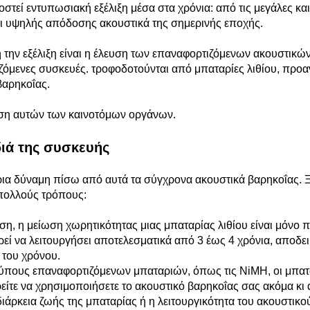
στεί εντυπωσιακή εξέλιξη μέσα στα χρόνια: από τις μεγάλες κα
ι υψηλής απόδοσης ακουστικά της σημερινής εποχής.
την εξέλιξη είναι η έλευση των επαναφορτιζόμενων ακουστικών 
μενες συσκευές. τροφοδοτούνται από μπαταρίες λιθίου, προα
βαρηκοΐας.
ηση αυτών των καινοτόμων οργάνων.
διά της συσκευής
τήρια δύναμη πίσω από αυτά τα σύγχρονα ακουστικά βαρηκοΐας.
 πολλούς τρόπους:
η, η μείωση χωρητικότητας μιας μπαταρίας λιθίου είναι μόνο 
εί να λειτουργήσει αποτελεσματικά από 3 έως 4 χρόνια, αποδεικ
 του χρόνου.
τύπους επαναφορτιζόμενων μπαταριών, όπως τις NiMH, οι μπατα
ίτε να χρησιμοποιήσετε το ακουστικό βαρηκοΐας σας ακόμα κι α
διάρκεια ζωής της μπαταρίας ή η λειτουργικότητα του ακουστικο