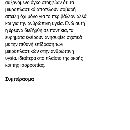
αυξανόμενο όγκο στοιχείων ότι τα 
μικροπλαστικά αποτελούν σοβαρή 
απειλή όχι μόνο για το περιβάλλον αλλά 
και για την ανθρώπινη υγεία. Ενώ αυτή 
η έρευνα διεξήχθη σε ποντίκια, τα 
ευρήματα εγείρουν ανησυχίες σχετικά 
με την πιθανή επίδραση των 
μικροπλαστικών στην ανθρώπινη 
υγεία, ιδιαίτερα στο πλαίσιο της ακοής 
και της ισορροπίας.
Συμπέρασμα
Καθώς τα μικροπλαστικά συνεχίζουν να 
μολύνουν το περιβάλλον μας, ο 
αντίκτυπός τους στην ανθρώπινη υγεία 
παραμένει κρίσιμος τομέας έρευνας. Τα 
ευρήματα αυτής της μελέτης 
υπογραμμίζουν την ανάγκη για πιο 