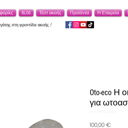
φορίες
BLOG
Τέστ ακοής
Προϊόντα
Η Εταιρεία
άτης στη φροντίδα ακοής !
Oto-eco Η 
για ωτοασ
SKU: PROT04943
Τιμή
100,00 €