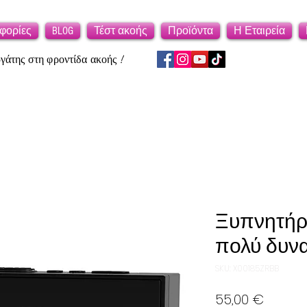
φορίες
BLOG
Τέστ ακοής
Προϊόντα
Η Εταιρεία
άτης στη φροντίδα ακοής !
Ξυπνητήρι
πολύ δυνα
SKU: X00185ZRBB
Τιμή
55,00 €