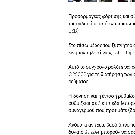
Προσαρμογέας φόρτισης και σ
τροφοδοτείται από ενσωματωμ
USB).
Στο πίσω μέρος του ξυπνητηρι
κινητών τηλεφώνων, tablet ή 
Αυτό το σύγχρονο ρολόι είναι 
CR2032 για τη διατήρηση των
ρεύματος.
Η δόνηση και η ένταση ρυθμίζο
ρυθμίζεται σε 3 επίπεδα. Μπορε
συναγερμού που προτιμάτε (δον
Ακόμα κι αν έχετε βαρύ ύπνο, 
δυνατό Buzzer μπορούν να σας