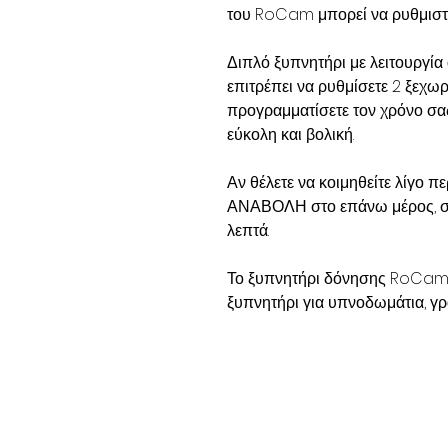
του RoCam μπορεί να ρυθμιστε
Διπλό ξυπνητήρι με λειτουργία
επιτρέπει να ρυθμίσετε 2 ξεχωρ
προγραμματίσετε τον χρόνο σας
εύκολη και βολική.
Αν θέλετε να κοιμηθείτε λίγο 
ΑΝΑΒΟΛΗ στο επάνω μέρος, σας
λεπτά.
Το ξυπνητήρι δόνησης
RoCa
ξυπνητήρι για υπνοδωμάτια, γρα
© 2024 OTOAKOUSTIKI HEARING CENTRE