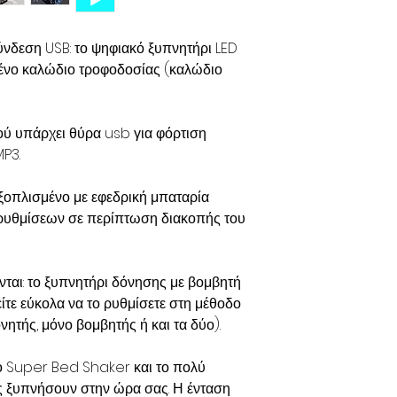
ύνδεση USB:
το ψηφιακό ξυπνητήρι LED
ένο καλώδιο τροφοδοσίας (καλώδιο
ού υπάρχει θύρα usb για φόρτιση
MP3.
εξοπλισμένο με εφεδρική μπαταρία
 ρυθμίσεων σε περίπτωση διακοπής του
νται:
το ξυπνητήρι δόνησης με βομβητή
ίτε εύκολα να το ρυθμίσετε στη μέθοδο
ητής, μόνο βομβητής ή και τα δύο).
το Super Bed Shaker και το πολύ
 ξυπνήσουν στην ώρα σας. Η ένταση